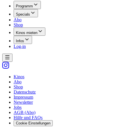
Programm
Specials
Abo
Shop
Kinos mieten
Infos
Log-in
Kinos
Abo
Shop
Datenschutz
Impressum
Newsletter
Jobs
AGB (Abo)
Hilfe und FAQs
Cookie Einstellungen