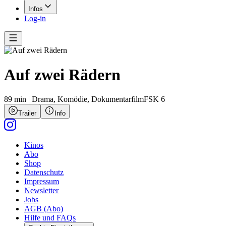
Infos
Log-in
Auf zwei Rädern
89 min
|
Drama,
Komödie,
Dokumentarfilm
FSK 6
Trailer
Info
Kinos
Abo
Shop
Datenschutz
Impressum
Newsletter
Jobs
AGB (Abo)
Hilfe und FAQs