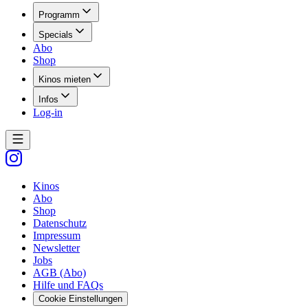
Programm
Specials
Abo
Shop
Kinos mieten
Infos
Log-in
Kinos
Abo
Shop
Datenschutz
Impressum
Newsletter
Jobs
AGB (Abo)
Hilfe und FAQs
Cookie Einstellungen