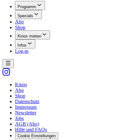
Programm
Specials
Abo
Shop
Kinos mieten
Infos
Log-in
Kinos
Abo
Shop
Datenschutz
Impressum
Newsletter
Jobs
AGB (Abo)
Hilfe und FAQs
Cookie Einstellungen