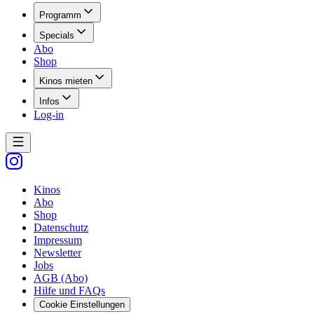
Programm
Specials
Abo
Shop
Kinos mieten
Infos
Log-in
Kinos
Abo
Shop
Datenschutz
Impressum
Newsletter
Jobs
AGB (Abo)
Hilfe und FAQs
Cookie Einstellungen