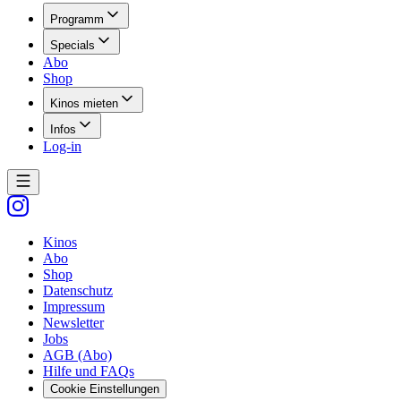
Programm
Specials
Abo
Shop
Kinos mieten
Infos
Log-in
Kinos
Abo
Shop
Datenschutz
Impressum
Newsletter
Jobs
AGB (Abo)
Hilfe und FAQs
Cookie Einstellungen