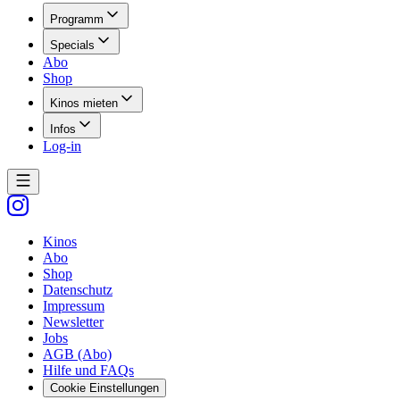
Programm
Specials
Abo
Shop
Kinos mieten
Infos
Log-in
Kinos
Abo
Shop
Datenschutz
Impressum
Newsletter
Jobs
AGB (Abo)
Hilfe und FAQs
Cookie Einstellungen