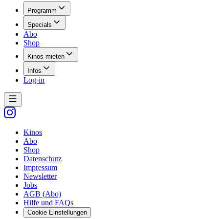
Programm
Specials
Abo
Shop
Kinos mieten
Infos
Log-in
Kinos
Abo
Shop
Datenschutz
Impressum
Newsletter
Jobs
AGB (Abo)
Hilfe und FAQs
Cookie Einstellungen