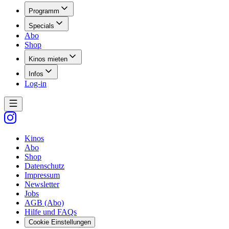
Programm
Specials
Abo
Shop
Kinos mieten
Infos
Log-in
Kinos
Abo
Shop
Datenschutz
Impressum
Newsletter
Jobs
AGB (Abo)
Hilfe und FAQs
Cookie Einstellungen