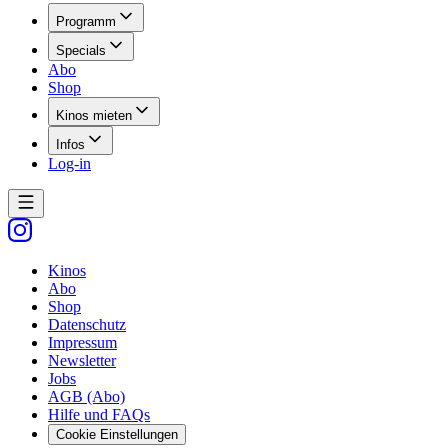
Programm
Specials
Abo
Shop
Kinos mieten
Infos
Log-in
Kinos
Abo
Shop
Datenschutz
Impressum
Newsletter
Jobs
AGB (Abo)
Hilfe und FAQs
Cookie Einstellungen